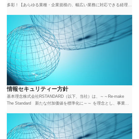
多彩！【あらゆる業種・企業規模の、幅広い業務に対応できる経理の
プロへ！】【安定企業】大手企業・有名企業の顧客が多数【成長企
業】コンサルティング事業＆IT事業を拡大中！【経理プロ】専門的な
経理実務を磨き経理のプロへ【社員研修】社員しか受けら...
情報セキュリティー方針
基本理念株式会社RSTANDARD（以下、当社）は、～～Re-make
The Standard 新たな付加価値を標準化に～～ を理念とし、事業を
行っています。当社の事業の中で取り扱う、お客様の情報をはじめと
する情報資産は、当社の経営基盤として極めて重要なものです。漏
洩、き損、滅失等のリスクから、情...