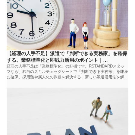
【経理の人手不足】派遣で「判断できる実務家」を確保
する。業務標準化と即戦力活用のポイント｜
経理の人手不足は「業務標準化」の好機です。RSTANDARDスタッ
RSTANDARDスタッフ
フなら、独自のスキルチェックシートで「判断できる実務家」を即座
に確保。採用難や属人化の課題を解決する、新しい派遣活用法を解説
します。