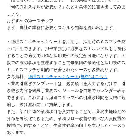
「何の判断スキルが必要か？」などを具体的に書き出してみま
しょう。
おすすめの第一ステップ
まず、自社の業務に必要なスキルや知識を洗い出します。
・経理スキルチェックシートを活用し、採用時のミスマッチ防
止に活用できます。担当業務別に必要なスキルレベルを可視化
することで適切で明確な採用要件の設定が可能になります。面
接での確認事項を整理することで母集団の最適化と採用後のス
キルミスマッチが劇的に改善されたケースが多数あります。
参考資料：
経理スキルチェックシート(無料)はこちら
・業務引継ぎテンプレートは、必要項目を入力するだけで、引
き継ぎ内容を網羅し業務スケジュールを自動でカレンダー表示
できます。これにより派遣スタッフへの引継ぎ時間を大幅に短
縮し、抜け漏れ防止に貢献します。
また、部門全体の業務項目を入力することで、業務実施時期の
分布を可視化できるため、業務フロー改善や適正な人員配置の
検討に活用することで、生産性効率の向上を実現したケースも
あります。