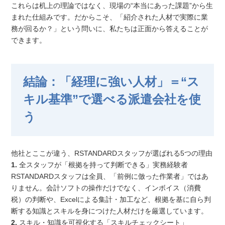
これらは机上の理論ではなく、現場の“本当にあった課題”から生
まれた仕組みです。だからこそ、「紹介された人材で実際に業
務が回るか？」という問いに、私たちは正面から答えることが
できます。
結論：「経理に強い人材」＝“ス
キル基準”で選べる派遣会社を使
う
他社とここが違う、RSTANDARDスタッフが選ばれる5つの理由
1.
全スタッフが「根拠を持って判断できる」実務経験者
RSTANDARDスタッフは全員、「前例に倣った作業者」ではあ
りません。会計ソフトの操作だけでなく、インボイス（消費
税）の判断や、Excelによる集計・加工など、根拠を基に自ら判
断する知識とスキルを身につけた人材だけを厳選しています。
2.
スキル・知識を可視化する「スキルチェックシート」