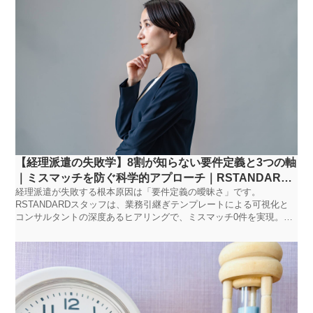
【経理派遣の失敗学】8割が知らない要件定義と3つの軸
｜ミスマッチを防ぐ科学的アプローチ｜RSTANDARD
経理派遣が失敗する根本原因は「要件定義の曖昧さ」です。
スタッフ
RSTANDARDスタッフは、業務引継ぎテンプレートによる可視化と
コンサルタントの深度あるヒアリングで、ミスマッチ0件を実現。成
功率を劇的に高める依頼方法を解説します。