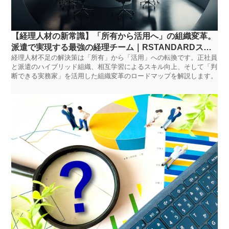
【経理人材の新常識】「所有から活用へ」の組織変革。
派遣で実現する最強の経理チーム｜RSTANDARDスタ
経理人材不足の解決策は「所有」から「活用」への転換です。正社員
ッフ
と派遣のハイブリッド組織、相互学習によるスキル向上、そして「判
断できる実務家」を活用した組織変革のロードマップを解説します。