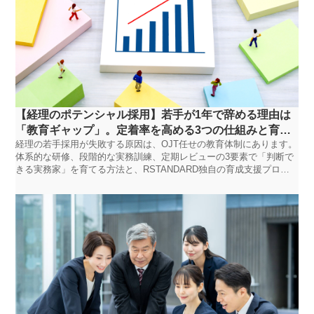
【経理のポテンシャル採用】若手が1年で辞める理由は
「教育ギャップ」。定着率を高める3つの仕組みと育成
経理の若手採用が失敗する原因は、OJT任せの教育体制にあります。
ロードマップ｜RSTANDARD人材紹介
体系的な研修、段階的な実務訓練、定期レビューの3要素で「判断で
きる実務家」を育てる方法と、RSTANDARD独自の育成支援プログ
ラムを解説します。