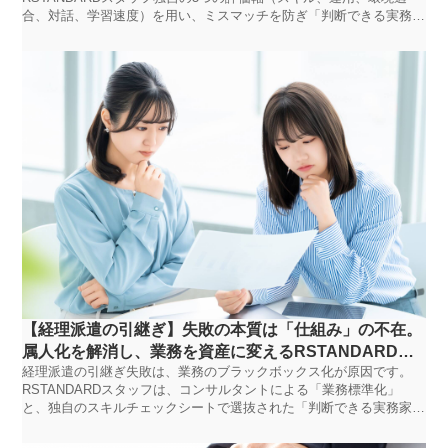
合、対話、学習速度）を用い、ミスマッチを防ぎ「判断できる実務
家」を確保する方法を解説します。
【経理派遣の引継ぎ】失敗の本質は「仕組み」の不在。
属人化を解消し、業務を資産に変えるRSTANDARD式
経理派遣の引継ぎ失敗は、業務のブラックボックス化が原因です。
ソリューション｜RSTANDARDスタッフ
RSTANDARDスタッフは、コンサルタントによる「業務標準化」
と、独自のスキルチェックシートで選抜された「判断できる実務家」
の配置により、引継ぎ問題を根本解決します。