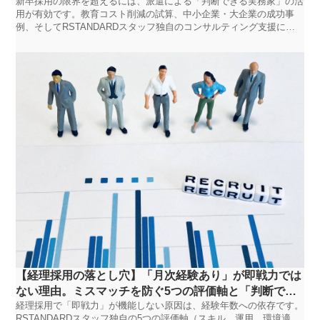
新卒採用の限界を超えるには、派遣による「判断できる実務家」の活
タッフ
用が有効です。教育コスト削減の試算、中小企業・大企業の成功事
例、そしてRSTANDARDスタッフ独自のコンサルティング支援によ
る導入手順を解説します。
【経理採用の落とし穴】「月次経験あり」が即戦力では
ない理由。ミスマッチを防ぐ5つの評価軸と「判断でき
経理採用で「即戦力」が機能しない原因は、経験年数への依存です。
る人材」の定義｜RSTANDARDスタッフ
RSTANDARDスタッフ独自の5つの評価軸（スキル、運用、環境適