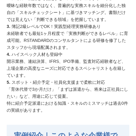
曖昧な経験年数ではなく、普遍的な実務スキルを細分化した独
自の「スキルチェックシート」に基づきマッチング。書類だけ
では見えない「判断できる領域」を把握しています。
3.
簿記2級レベルでOK！実践型経理実務研修あり
未経験者でも最短1ヶ月程度で「実務判断ができるレベル」に育
成可能。RSTANDARDのコンサルタントによる研修を修了した
スタッフから現場配属されます。
4.
ハイスペック人材も登録中
開示業務、連結決算、IFRS、IPO準備、監査対応経験者など、
上場企業の高度なニーズに対応できるスペシャリストも在籍し
ています。
5.
スポット・紹介予定・社員化支援まで柔軟に対応
「育休代替で3か月だけ」「まずは派遣から、将来は正社員にし
たい」など、用途に応じて提案。
特に紹介予定派遣における知識・スキルのミスマッチは過去0件
の実績があります。
実例紹介｜このような企業様で