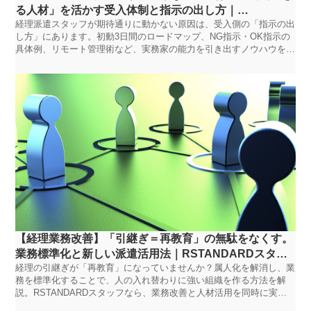
る人材」を活かす受入体制と指示の出し方｜
経理派遣スタッフが期待通りに動かない原因は、受入側の「指示の出
RSTANDARDスタッフ
し方」にあります。初動3日間のロードマップ、NG指示・OK指示の
具体例、リモート管理術など、実務家の能力を引き出すノウハウを解
説します。
【経理業務改善】「引継ぎ＝再教育」の無駄をなくす。
業務標準化と新しい派遣活用法｜RSTANDARDスタッ
経理の引継ぎが「再教育」になっていませんか？属人化を解消し、業
フ
務を標準化することで、人の入れ替わりに強い組織を作る方法を解
説。RSTANDARDスタッフなら、業務改善と人材活用を同時に実現
します。