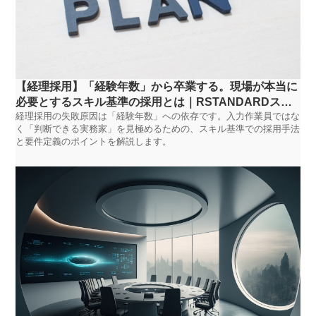
【経理採用】「経験年数」から卒業する。現場が本当に
必要とするスキル基準の採用とは｜RSTANDARDスタ
経理採用の失敗原因は「経験年数」への依存です。入力作業員ではな
ッフ
く「判断できる実務家」を見極めるための、スキル基準での採用手法
と要件定義のポイントを解説します。