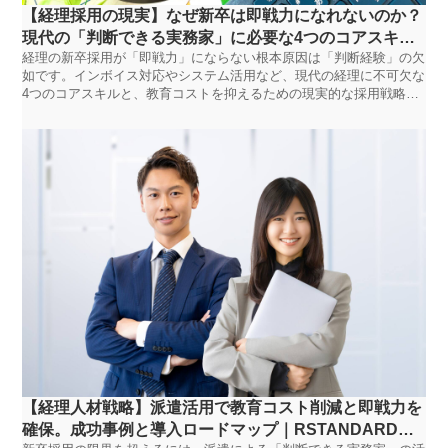
【経理採用の現実】なぜ新卒は即戦力になれないのか？
現代の「判断できる実務家」に必要な4つのコアスキル
経理の新卒採用が「即戦力」にならない根本原因は「判断経験」の欠
｜RSTANDARDスタッフ
如です。インボイス対応やシステム活用など、現代の経理に不可欠な
4つのコアスキルと、教育コストを抑えるための現実的な採用戦略を
解説します。
【経理人材戦略】派遣活用で教育コスト削減と即戦力を
確保。成功事例と導入ロードマップ｜RSTANDARDス