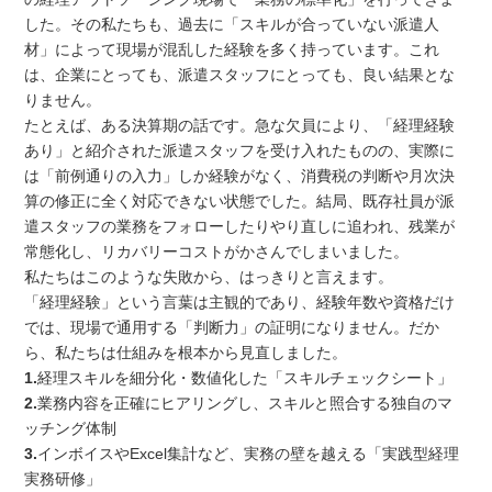
した。その私たちも、過去に「スキルが合っていない派遣人
材」によって現場が混乱した経験を多く持っています。これ
は、企業にとっても、派遣スタッフにとっても、良い結果とな
りません。
たとえば、ある決算期の話です。急な欠員により、「経理経験
あり」と紹介された派遣スタッフを受け入れたものの、実際に
は「前例通りの入力」しか経験がなく、消費税の判断や月次決
算の修正に全く対応できない状態でした。結局、既存社員が派
遣スタッフの業務をフォローしたりやり直しに追われ、残業が
常態化し、リカバリーコストがかさんでしまいました。
私たちはこのような失敗から、はっきりと言えます。
「経理経験」という言葉は主観的であり、経験年数や資格だけ
では、現場で通用する「判断力」の証明になりません。だか
ら、私たちは仕組みを根本から見直しました。
1.
経理スキルを細分化・数値化した「スキルチェックシート」
2.
業務内容を正確にヒアリングし、スキルと照合する独自のマ
ッチング体制
3.
インボイスやExcel集計など、実務の壁を越える「実践型経理
実務研修」