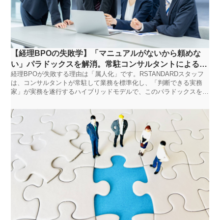
【経理BPOの失敗学】「マニュアルがないから頼めな
い」パラドックスを解消。常駐コンサルタントによる業
経理BPOが失敗する理由は「属人化」です。RSTANDARDスタッフ
務標準化と「まるごと派遣」｜RSTANDARDスタッフ
は、コンサルタントが常駐して業務を標準化し、「判断できる実務
家」が実務を遂行するハイブリッドモデルで、このパラドックスを解
決します