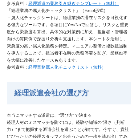
参考資料：
経理派遣の業務引き継ぎテンプレート（無料）
「経理業務の属人化チェックリスト」（Excel形式）
・属人化チェックシートは、経理業務の潜在リスクを可視化す
る強力なツールです。各項目にYes/Noで回答し、リスクと重要
度から緊急度を算出。具体的な対策例に加え、担当者・管理者
向けの質問例で深掘り分析を支援します。本シートを活用し、
緊急度の高い属人化業務を特定。マニュアル整備と複数担当制
を導入することで、担当者不在時の業務停滞を防ぎ、業務効率
を大幅に改善したケースもあります。
参考資料：
経理業務属人化チェックリスト（無料）
経理派遣会社の選び方
本当にマッチする派遣は、“選び方”で決まる
経理人材のミスマッチを防ぐには、経験や知識の“深さ（判断
力）”まで把握する派遣会社を選ぶことが鍵です。今すぐ、貴社
にぴったりの経理スタッフと出会うための一歩を踏み出してみ