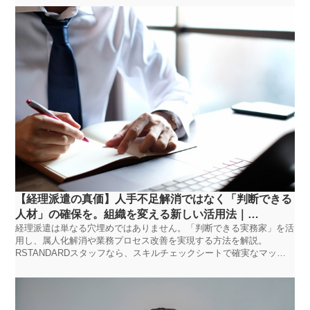
【経理派遣の真価】人手不足解消ではなく「判断できる
人材」の確保を。組織を変える新しい活用法｜
経理派遣は単なる穴埋めではありません。「判断できる実務家」を活
RSTANDARDスタッフ
用し、属人化解消や業務プロセス改善を実現する方法を解説。
RSTANDARDスタッフなら、スキルチェックシートで確実なマッチ
ングが可能です。