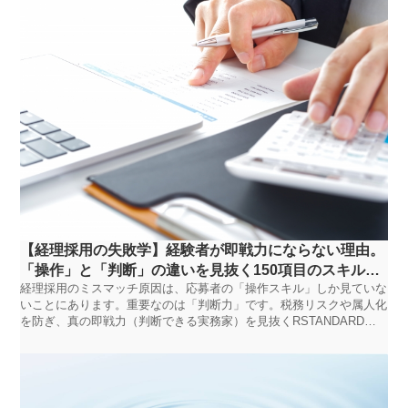
【経理採用の失敗学】経験者が即戦力にならない理由。
「操作」と「判断」の違いを見抜く150項目のスキル評
経理採用のミスマッチ原因は、応募者の「操作スキル」しか見ていな
価法｜RSTANDARD人材紹介
いことにあります。重要なのは「判断力」です。税務リスクや属人化
を防ぎ、真の即戦力（判断できる実務家）を見抜くRSTANDARD独
自の科学的採用手法を解説します。