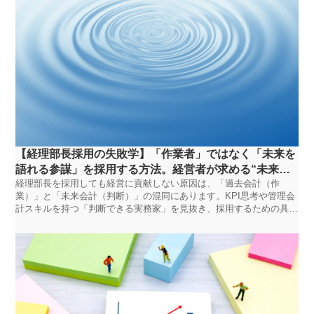
【経理部長採用の失敗学】「作業者」ではなく「未来を
語れる参謀」を採用する方法。経営者が求める“未来会
経理部長を採用しても経営に貢献しない原因は、「過去会計（作
計”パートナーの見つけ方｜RSTANDARD人材紹介
業）」と「未来会計（判断）」の混同にあります。KPI思考や管理会
計スキルを持つ「判断できる実務家」を見抜き、採用するための具体
的な面接手法と要件定義を解説します。